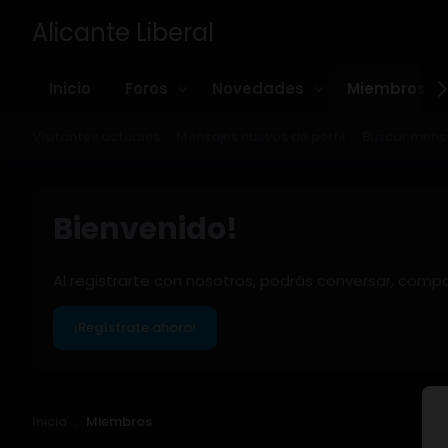
Alicante Liberal
Inicio
Foros
Novedades
Miembros
Visitantes actuales
Mensajes nuevos de perfil
Buscar mensa
Bienvenido!
Al registrarte con nosotros, podrás conversar, comp
¡Regístrate ahora!
Inicio
Miembros