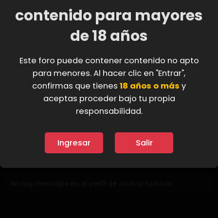
J
contenido para mayores
de 18 años
Javitop
Desde
4 Mar 2021
Este foro puede contener contenido no apto
Visto por última vez
miércoles a las 4:42 AM
para menores. Al hacer clic en "Entrar",
Mensajes
Puntuación de reacción
confirmas que tienes
18 años o más
y
156
0
aceptas proceder bajo tu propia
responsabilidad.
Buscar
Ingresar
Salir
Mensajes de perfil
Última actividad
Publicacio
No hay mensajes en el perfil de Javitop todavía.