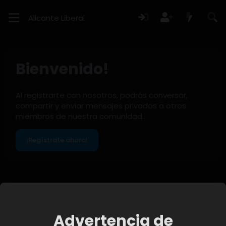
Alicante Liberal
Bienvenido!
Al registrarte con nosotros, podrás conversar,
compartir y enviar mensajes privados a otros
miembros de nuestra comunidad..
¡Regístrate ahora!
Miembros
Advertencia de