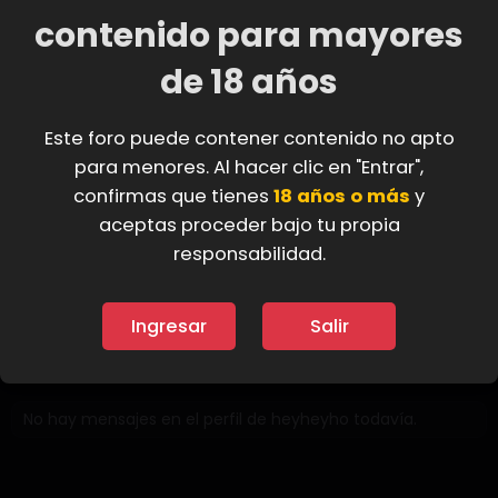
H
contenido para mayores
de 18 años
heyheyho
Desde
7 Abr 2019
Este foro puede contener contenido no apto
Visto por última vez
Ayer a las 12:53 PM
para menores. Al hacer clic en "Entrar",
Mensajes
Puntuación de reacción
confirmas que tienes
18 años o más
y
4
1
aceptas proceder bajo tu propia
responsabilidad.
Buscar
Ingresar
Salir
Mensajes de perfil
Última actividad
Publicacio
No hay mensajes en el perfil de heyheyho todavía.