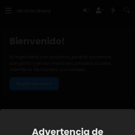
Alicante Liberal
Bienvenido!
Al registrarte con nosotros, podrás conversar,
compartir y enviar mensajes privados a otros
miembros de nuestra comunidad..
¡Regístrate ahora!
Miembros
Advertencia de