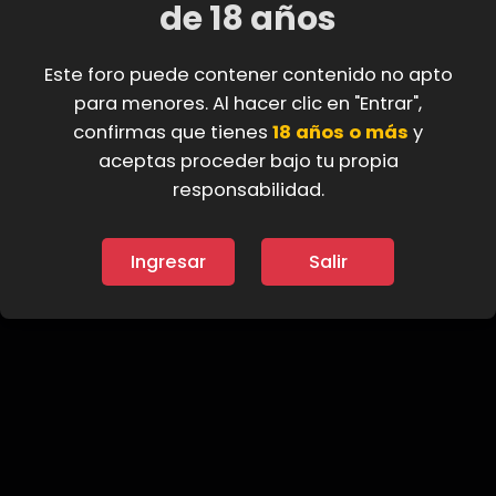
de 18 años
Filtros
Este foro puede contener contenido no apto
para menores. Al hacer clic en "Entrar",
No hay temas en este foro.
confirmas que tienes
18 años o más
y
aceptas proceder bajo tu propia
Debes iniciar sesión o registrarte para publicar aquí.
responsabilidad.
Ingresar
Salir