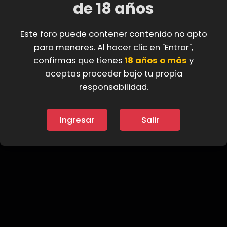
de 18 años
Filtros
Este foro puede contener contenido no apto
para menores. Al hacer clic en "Entrar",
No hay temas en este foro.
confirmas que tienes
18 años o más
y
aceptas proceder bajo tu propia
Debes iniciar sesión o registrarte para publicar aquí.
responsabilidad.
Ingresar
Salir