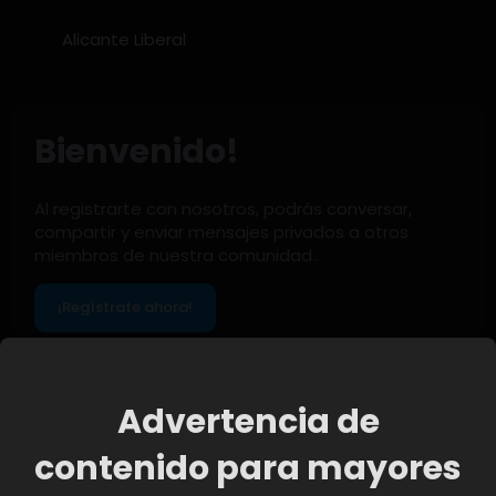
Alicante Liberal
Bienvenido!
Al registrarte con nosotros, podrás conversar,
compartir y enviar mensajes privados a otros
miembros de nuestra comunidad..
¡Regístrate ahora!
Miembros notables
Advertencia de
Inicio
contenido para mayores
Miembros