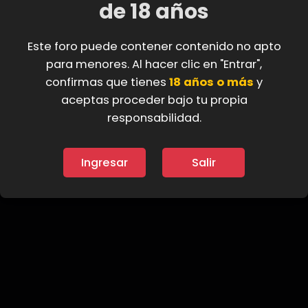
de 18 años
Miembros del equipo
Este foro puede contener contenido no apto
admin
para menores. Al hacer clic en "Entrar",
confirmas que tienes
18 años o más
y
Ver más...
aceptas proceder bajo tu propia
responsabilidad.
Ingresar
Salir